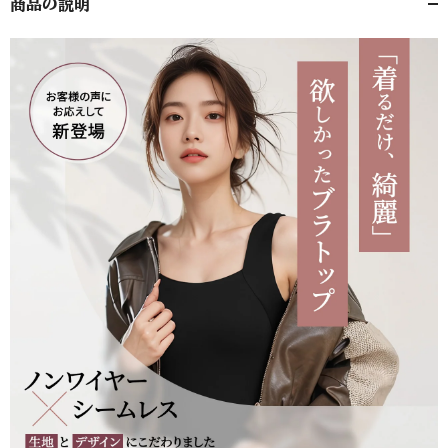
商品の説明
ス】
ス】
の
の
数
数
量
量
を
を
減
増
ら
や
す
す