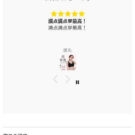
美
美
調
調
整
整
脇
脇
満点満点💯最高！
肉
肉
満点満点💯最高！
カ
カ
初
バ
バ
ー
ー
｜
｜
匿名
大
大
き
き
い
い
採
採
寸
寸
対
対
応・
応・
送
送
料
料
無
無
料
料
【デ
【デ
ィ
ィ
ア
ア
ド
ド
リ
リ