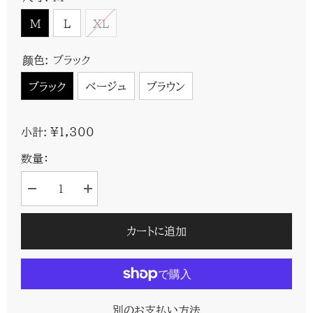
M
L
XL
颜色:
ブラック
ブラック
ベージュ
ブラウン
¥1,300
小計:
数量：
3D
3D
盛
盛
り
り
カ
カ
カートに追加
ッ
ッ
プ
プ
付
付
き
き
タ
タ
ン
ン
別のお支払い方法