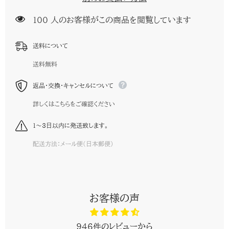
ク
ク
ト
ト
100 人のお客様がこの商品を閲覧しています
ッ
ッ
プ
プ
｜
｜
送料について
通
通
気
気
送料無料
メ
メ
ッ
ッ
シ
返品・交換・キャンセルについて
シ
ュ
ュ
素
詳しくはこちらをご確認ください
素
材・
材・
ホ
ホ
1～3日以内に発送致します。
ー
ー
ル
ル
配送方法：メール便(日本郵便)
ド
ド
力
力
抜
抜
群
群
｜
｜
デ
デ
お客様の声
コ
コ
ル
ル
テ
テ
946件のレビューから